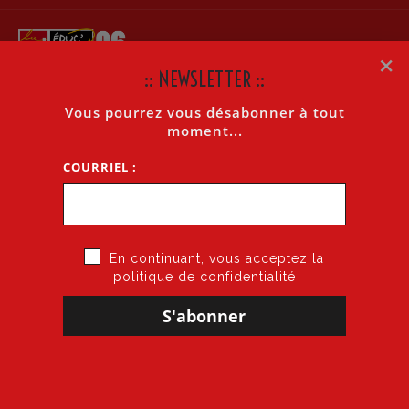
×
:: NEWSLETTER ::
Vous pourrez vous désabonner à tout
AESH – NON RENOUVELLEMENT DE CONTRAT
moment...
COURRIEL :
Accueil
»
AESH – Non renouvellement de contrat
En continuant, vous acceptez la
AESH
politique de confidentialité
NON RENOUVELLEMENT DE CONTRAT