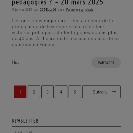
pédagogies ? – 20 mars 2025
19 janvier 2025
par
CGT·Educ 06
dans
Formation syndicale
Les questions migratoires sont au coeur de la
propagande de l’extrême droite et de leurs
victoires politiques et idéologiques depuis plus
de 40 ans. À l’heure où la menace néofasciste est
concrète en France...
Plus
PARTAGER
1
2
3
4
5
Suivant
NEWSLETTER :