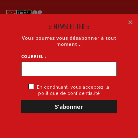
×
:: NEWSLETTER ::
Vous pourrez vous désabonner à tout
DROITS ET DEMANDES
moment...
COURRIEL :
Accueil
»
Informations générales
»
Droits et demandes
En continuant, vous acceptez la
politique de confidentialité