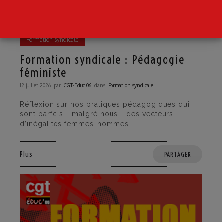
Formation syndicale
Formation syndicale : Pédagogie
féministe
12 juillet 2026
par
CGT·Educ 06
dans
Formation syndicale
Réflexion sur nos pratiques pédagogiques qui
sont parfois - malgré nous - des vecteurs
d’inégalités femmes-hommes
Plus
PARTAGER