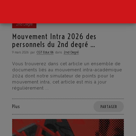
2nd Degré
Mouvement Intra 2026 des
personnels du 2nd degré …
9 mars 2026
par
CGT·Educ 06
dans
2nd Degré
Vous trouverez dans cet article un ensemble de
documents liés au mouvement intra-académique
2024 dont notre simulateur de points pour le
mouvement intra, cet article est mis à jour
régulièrement ...
Plus
PARTAGER