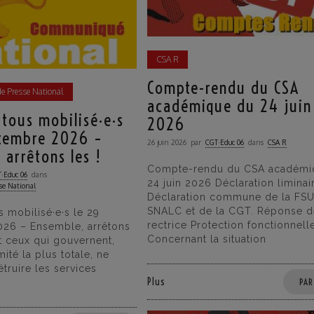
CSA R
Compte-rendu du CSA
 Presse National
académique du 24 juin
 tous mobilisé·e·s
2026
ptembre 2026 –
26 juin 2026
par
CGT·Educ 06
dans
CSA R
 arrêtons les !
Compte-rendu du CSA académi
·Educ 06
dans
24 juin 2026 Déclaration liminai
se National
Déclaration commune de la FSU
SNALC et de la CGT. Réponse d
s mobilisé·e·s le 29
rectrice Protection fonctionnell
26 – Ensemble, arrêtons
Concernant la situation
et ceux qui gouvernent,
imité la plus totale, ne
truire les services
Plus
PAR