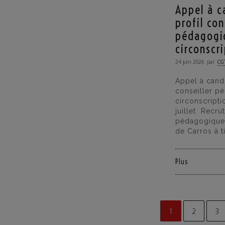
Appel à c
profil con
pédagogi
circonscr
24 juin 2026
par
CGT
Appel à candi
conseiller p
circonscript
juillet Recru
pédagogique 
de Carros à t
Plus
1
2
3