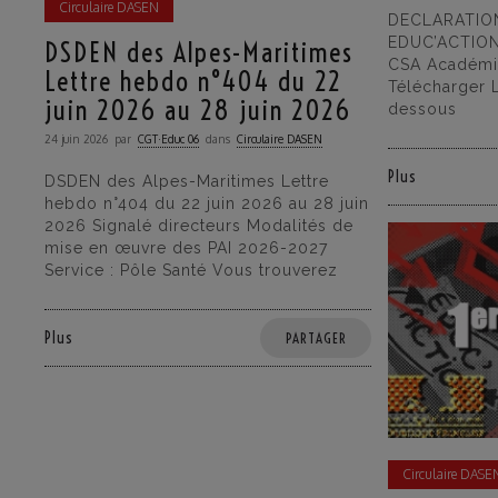
Circulaire DASEN
DECLARATION
EDUC’ACTION
DSDEN des Alpes-Maritimes
CSA Académi
Lettre hebdo n°404 du 22
Télécharger Li
juin 2026 au 28 juin 2026
dessous
24 juin 2026
par
CGT·Educ 06
dans
Circulaire DASEN
Plus
DSDEN des Alpes-Maritimes Lettre
hebdo n°404 du 22 juin 2026 au 28 juin
2026 Signalé directeurs Modalités de
mise en œuvre des PAI 2026-2027
Service : Pôle Santé Vous trouverez
Plus
PARTAGER
Circulaire DASE