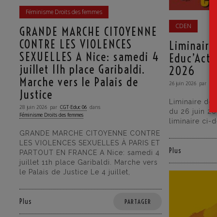
Féminisme Droits des femmes
CDEN
GRANDE MARCHE CITOYENNE
CONTRE LES VIOLENCES
Liminaire
SEXUELLES A Nice: samedi 4
Educ’Acti
juillet 11h place Garibaldi.
2026
Marche vers le Palais de
26 juin 2026
par
CGT
Justice
Liminaire de
28 juin 2026
par
CGT·Educ 06
dans
du 26 juin 2
Féminisme Droits des femmes
liminaire ci-
GRANDE MARCHE CITOYENNE CONTRE
LES VIOLENCES SEXUELLES À PARIS ET
Plus
PARTOUT EN FRANCE A Nice: samedi 4
juillet 11h place Garibaldi. Marche vers
le Palais de Justice Le 4 juillet,
Plus
PARTAGER