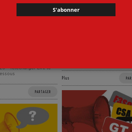
CDEN
 de la Cgt-
Compte-Rendu CDEN du
on CDEN du 26 juin
juin 2026
26 juin 2026
par
CGT·Educ 06
dans
CDEN
·Educ 06
dans
CDEN
Compte-Rendu CDEN du 26 jui
Télécharger Lire ci-dessous
 la Cgt-Educ’Action CDEN
026 Télécharger Lire le
dessous
Plus
PAR
PARTAGER