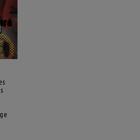
es
es
age