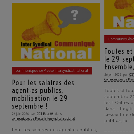
Communiqués de
Toutes et
le 29 se
Ensemble,
communiqués de Presse intersyndical national
26 juin 2026
par
CGT
Communiqués de Pres
Pour les salaires des
agent·es publics,
Toutes et tou
mobilisation le 29
septembre 20
les ! Celles 
septembre !
dans l’illégit
26 juin 2026
par
CGT·Educ 06
dans
cessent de dé
communiqués de Presse intersyndical national
publics, la
Pour les salaires des agent·es publics,