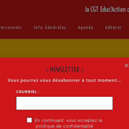
la CGT Educ'Action 
Personnels
Info Générales
Agenda
Adhérer
:: NEWSLETTER ::
Vous pourrez vous désabonner à tout moment...
COURRIEL :
En continuant, vous acceptez la
politique de confidentialité