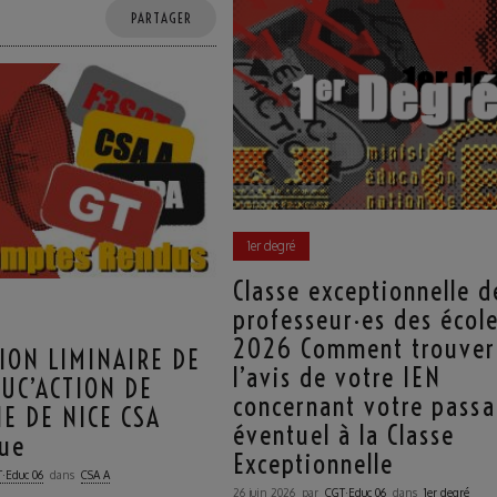
PARTAGER
1er degré
Classe exceptionnelle d
professeur·es des écol
2026 Comment trouver
ION LIMINAIRE DE
l’avis de votre IEN
DUC’ACTION DE
concernant votre pass
IE DE NICE CSA
éventuel à la Classe
ue
Exceptionnelle
·Educ 06
dans
CSA A
26 juin 2026
par
CGT·Educ 06
dans
1er degré