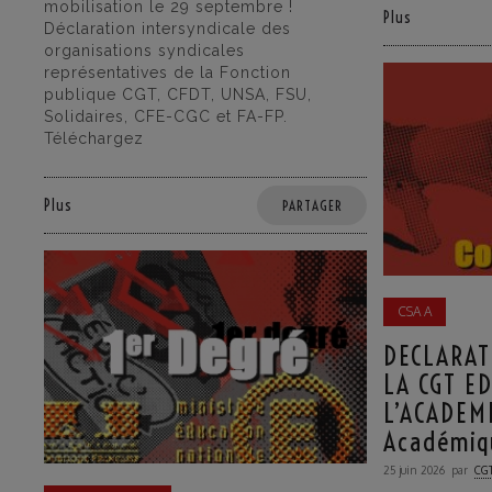
mobilisation le 29 septembre !
Plus
Déclaration intersyndicale des
organisations syndicales
représentatives de la Fonction
publique CGT, CFDT, UNSA, FSU,
Solidaires, CFE-CGC et FA-FP.
Téléchargez
Plus
PARTAGER
CSA A
DECLARAT
LA CGT E
L’ACADEM
Académiq
25 juin 2026
par
CGT