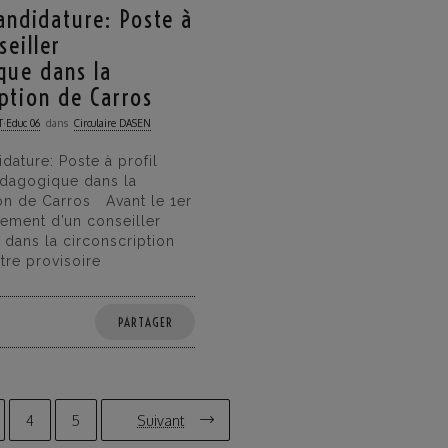
andidature: Poste à
seiller
que dans la
iption de Carros
·Educ 06
dans
Circulaire DASEN
dature: Poste à profil
édagogique dans la
ion de Carros Avant le 1er
tement d’un conseiller
dans la circonscription
itre provisoire
PARTAGER
4
5
Suivant