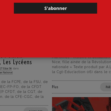
 Presse National
Contre l'Extrême Droite
ué de la FCPE, de
L’extrême droite dans l
e l’UNSA, du FNEC-
Alpes-Maritimes : histo
 la CFDT EFRP, de la
actualités 2
 de la CGT, de SUD
21 juillet 2026
par
CGT·Educ 06
dans
Contre l'Ext
, de la CFE-CGC, de
L’extrême droite dans les Alpes
de l’Union
Maritimes : histoire et actualités
, Les Lycéens
Nice, fille ainée de la Révolutio
nationale » Texte produit par A.
GT·Educ 06
dans
la Cgt-Educ’action 06) dans le 
se National
e la FCPE, de la FSU, de
NEC-FP-FO, de la CFDT
Plus
PAR
FEP CFDT, de la CGT, de
n, de la CFE-CGC, de la