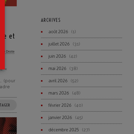
ARCHIVES
es
août 2026
(1)
ire et
juillet 2026
(31)
rême Droite
juin 2026
(42)
-
mai 2026
(38)
 2 «
n
avril 2026
(52)
L. (pour
cadre
mars 2026
(48)
février 2026
TAGER
(40)
janvier 2026
(45)
décembre 2025
(27)