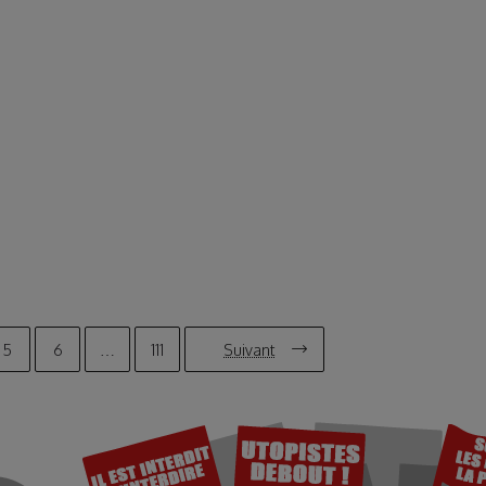
5
6
…
111
Suivant