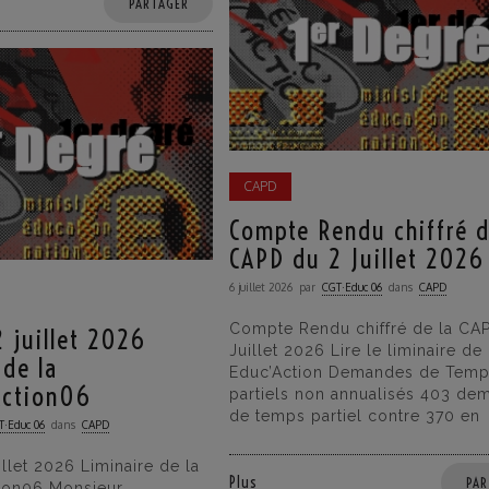
PARTAGER
CAPD
Compte Rendu chiffré d
CAPD du 2 Juillet 2026
6 juillet 2026
par
CGT·Educ 06
dans
CAPD
Compte Rendu chiffré de la CA
 juillet 2026
Juillet 2026 Lire le liminaire de
 de la
Educ’Action Demandes de Tem
Action06
partiels non annualisés 403 de
de temps partiel contre 370 en
T·Educ 06
dans
CAPD
llet 2026 Liminaire de la
Plus
PAR
ion06 Monsieur