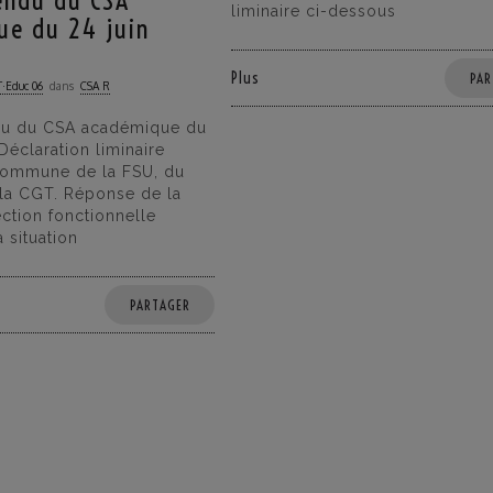
endu du CSA
liminaire ci-dessous
ue du 24 juin
Plus
PAR
·Educ 06
dans
CSA R
u du CSA académique du
Déclaration liminaire
commune de la FSU, du
la CGT. Réponse de la
ection fonctionnelle
 situation
PARTAGER