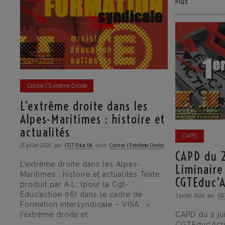
Plus
Contre l'Extrême Droite
L’extrême droite dans les
Alpes-Maritimes : histoire et
actualités
CAPD
21 juillet 2026
par
CGT·Educ 06
dans
Contre l'Extrême Droite
CAPD du 2
L’extrême droite dans les Alpes-
Liminaire
Maritimes : histoire et actualités Texte
CGTEduc’
produit par A.L. (pour la Cgt-
Educ’action 06) dans le cadre de
3 juillet 2026
par
CG
Formation intersyndicale – VISA : «
l’extrême droite et
CAPD du 2 jui
CGTEduc’Act