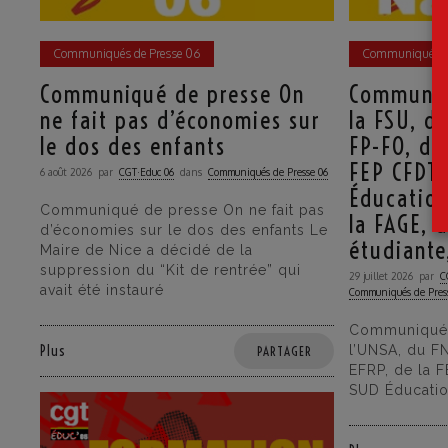
Communiqués de Presse 06
Communiqués de
Communiqué de presse On
Communiq
ne fait pas d’économies sur
la FSU, d
le dos des enfants
FP-FO, de
FEP CFDT,
6 août 2026
par
CGT·Educ 06
dans
Communiqués de Presse 06
Éducation
Communiqué de presse On ne fait pas
la FAGE, 
d’économies sur le dos des enfants Le
étudiante
Maire de Nice a décidé de la
suppression du “Kit de rentrée” qui
29 juillet 2026
par
C
avait été instauré
Communiqués de Pres
Communiqué d
Plus
l’UNSA, du F
PARTAGER
EFRP, de la 
SUD Éducatio