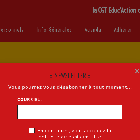
la CGT Educ'Action 
Personnels
Info Générales
Agenda
Adhérer
:: NEWSLETTER ::
Vous pourrez vous désabonner à tout moment...
COURRIEL :
En continuant, vous acceptez la
politique de confidentialité