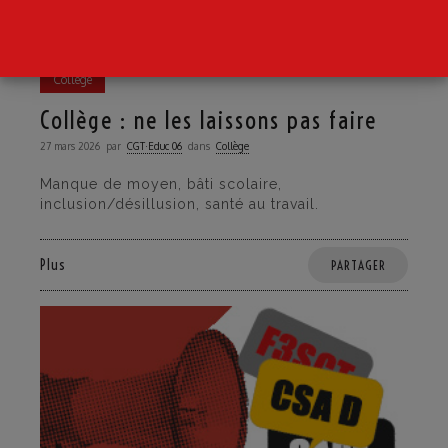
Collège
Collège : ne les laissons pas faire
27 mars 2026
par
CGT·Educ 06
dans
Collège
Manque de moyen, bâti scolaire,
inclusion/désillusion, santé au travail.
Plus
PARTAGER