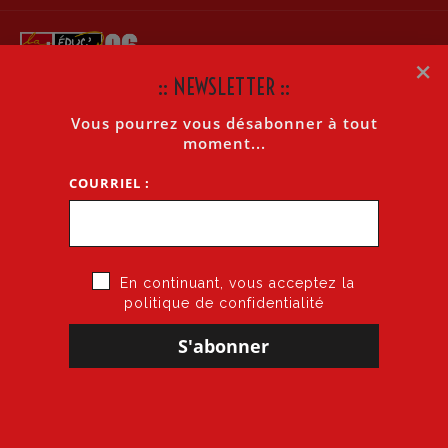
×
:: NEWSLETTER ::
Vous pourrez vous désabonner à tout
COLLÈGE
moment...
COURRIEL :
Accueil
»
2nd Degré
»
Collège
En continuant, vous acceptez la
politique de confidentialité