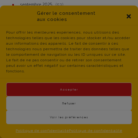
septembre 2025
(53)
Gérer le consentement
aux cookies
Pour offrir les meilleures expériences, nous utilisons des
technologies telles que les cookies pour stocker et/ou accéder
aux informations des appareils. Le fait de consentir à ces
technologies nous permettra de traiter des données telles que
le comportement de navigation ou les ID uniques sur ce site.
Le fait de ne pas consentir ou de retirer son consentement
peut avoir un effet négatif sur certaines caractéristiques et
fonctions.
Accepter
Refuser
Voir les préférences
contact du
Politique de Confidentialité
- © CGT Educ 06 -
CGT Educ’Action 06 – 34 boulevard Jean JAURES –
Politique de confidentialité
Politique de confidentialité
06300 NICE