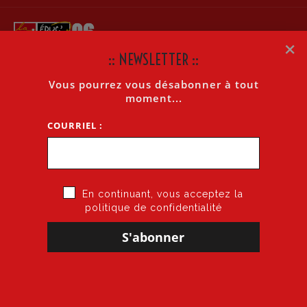
×
:: NEWSLETTER ::
Vous pourrez vous désabonner à tout
LIMINAIRE
moment...
COURRIEL :
Accueil
»
Activité syndicale
»
CR
»
liminaire
En continuant, vous acceptez la
politique de confidentialité