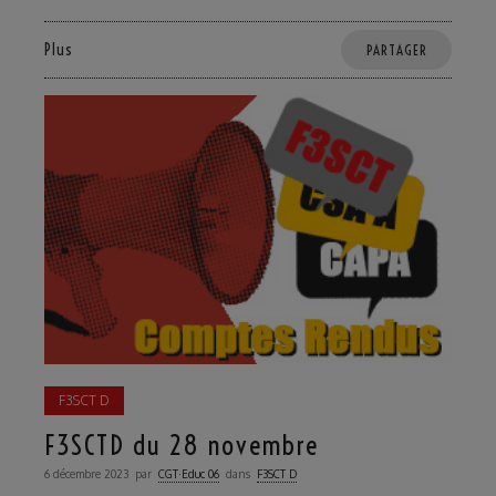
Plus
PARTAGER
F3SCT D
F3SCTD du 28 novembre
6 décembre 2023
par
CGT·Educ 06
dans
F3SCT D