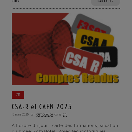
Plus
PARTAGER
CR
CSA-R et CAEN 2025
13 mars 2025
par
CGT·Educ 06
dans
CR
À l'ordre du jour : carte des formations, situation
du lycée Golf-Hôtel, Voies technologiques,