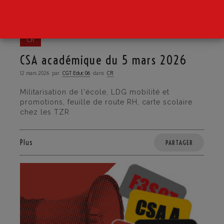
CR
CSA académique du 5 mars 2026
12 mars 2026
par
CGT·Educ 06
dans
CR
Militarisation de l'école, LDG mobilité et
promotions, feuille de route RH, carte scolaire
chez les TZR
Plus
PARTAGER