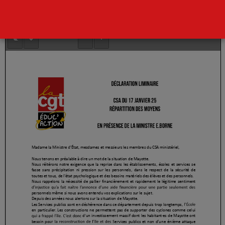
Lire la déclaration ci-dessous
Page
1
/
3
Zoom
100%