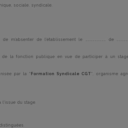
que, sociale, syndicale.
n de m’absenter de l’établissement le ……………………… de ……………
de la fonction publique
en vue de participer à un stag
anisée par la “
Formation Syndicale CGT
“, organisme agr
 l’issue du stage.
distinguées.