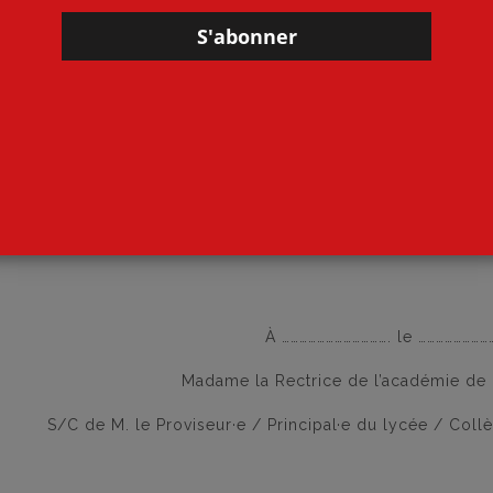
À ………………………………. le ……………………
Madame la Rectrice de l’académie de
S/C de M. le Proviseur·e / Principal·e du lycée / Coll