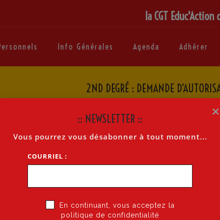
la CGT Educ'Action 
Personnels
Info Générales
Agenda
Adhérer
2ND DEGRÉ : DEMANDE D’AUTORIS
Accueil
»
2nd Deg
:: NEWSLETTER ::
Vous pourrez vous désabonner à tout moment...
CE POUR
FORMATION
SYNDICALE DANS LE 2ÈME DEGRÉ
COURRIEL :
word
/
télécharger le modèle
OpenOffice
En continuant, vous acceptez la
politique de confidentialité