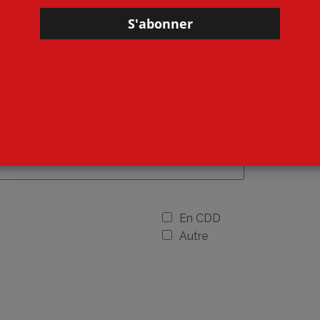
HOMME
En CDD
Autre