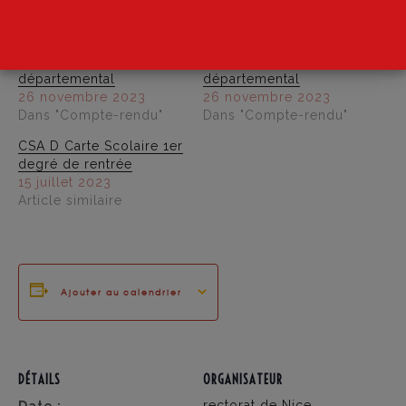
Similaire
CSA Spécial
CSA Spécial
départemental
départemental
26 novembre 2023
26 novembre 2023
Dans "Compte-rendu"
Dans "Compte-rendu"
CSA D Carte Scolaire 1er
degré de rentrée
15 juillet 2023
Article similaire
Ajouter au calendrier
DÉTAILS
ORGANISATEUR
rectorat de Nice
Date :