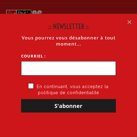
×
:: NEWSLETTER ::
Vous pourrez vous désabonner à tout
moment...
« Tous les Évènements
COURRIEL :
Cet évènement est passé.
CSA Spécial départemental
En continuant, vous acceptez la
février 19, 2024 @ 14 h 00 min
-
17 h 00 min
politique de confidentialité
CSA SD
À l’ordre du jour de celui-ci : mesures de carte
scolaire 1er degré.