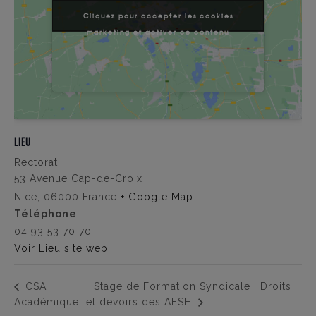
Cliquez pour accepter les cookies
Cliquez pour accepter les cookies
marketing et activer ce contenu
marketing et activer ce contenu
LIEU
Rectorat
53 Avenue Cap-de-Croix
Nice
,
06000
France
+ Google Map
Téléphone
04 93 53 70 70
Voir Lieu site web
Stage de Formation Syndicale : Droits
CSA
Académique
et devoirs des AESH