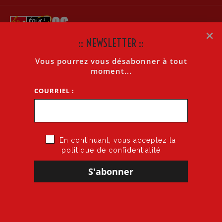
×
:: NEWSLETTER ::
Vous pourrez vous désabonner à tout
LOGIN CUSTOMIZER
moment...
COURRIEL :
Accueil
»
Login Customizer
En continuant, vous acceptez la
This page is used for Login Customizer plugin. It will not
politique de confidentialité
be visible to your readers. Do not delete it.