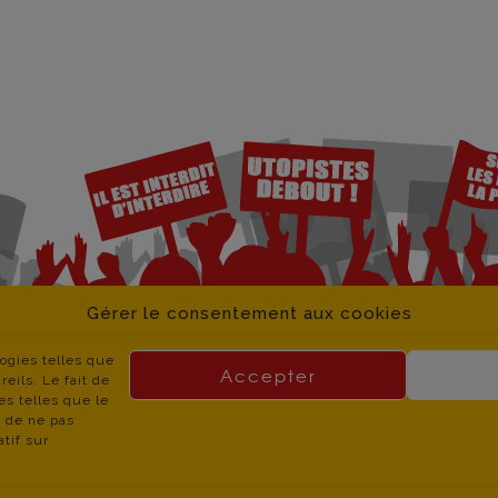
Gérer le consentement aux cookies
logies telles que
Accepter
eils. Le fait de
es telles que le
t de ne pas
tif sur
GT Educ’Action 06 – 34 boulevard Jean JAURES – 06300 NI