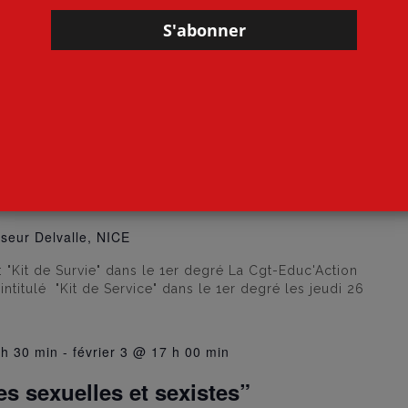
sés
h 00 min
-
mars 27 @ 17 h 00 min
Syndicale : “Kit de Survie” dans le
seur Delvalle, NICE
 "Kit de Survie" dans le 1er degré La Cgt-Educ'Action
ntitulé "Kit de Service" dans le 1er degré les jeudi 26
 h 30 min
-
février 3 @ 17 h 00 min
s sexuelles et sexistes”