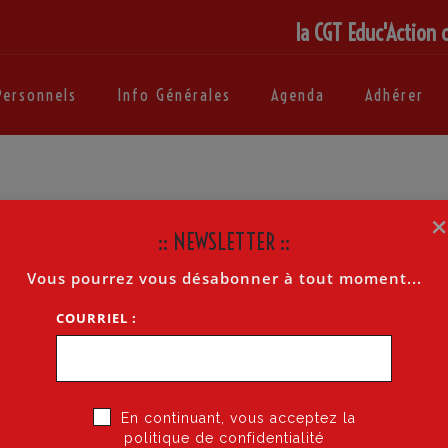
la CGT Educ'Action 
Personnels
Info Générales
Agenda
Adhérer
:: NEWSLETTER ::
Vous pourrez vous désabonner à tout moment...
COURRIEL :
En continuant, vous acceptez la
Il n’y a pas d’évènements à venir.
politique de confidentialité