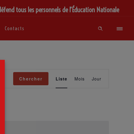
défend tous les personnels de l’Éducation Nationale
Contacts
×
Navigation
de
Chercher
Liste
Mois
Jour
vues
Évènement