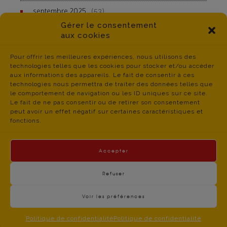
septembre 2025
(53)
Gérer le consentement
aux cookies
Pour offrir les meilleures expériences, nous utilisons des
technologies telles que les cookies pour stocker et/ou accéder
aux informations des appareils. Le fait de consentir à ces
technologies nous permettra de traiter des données telles que
le comportement de navigation ou les ID uniques sur ce site.
Le fait de ne pas consentir ou de retirer son consentement
peut avoir un effet négatif sur certaines caractéristiques et
fonctions.
Accepter
Refuser
Voir les préférences
contact du
Politique de Confidentialité
- © CGT Educ 06 -
CGT Educ’Action 06 – 34 boulevard Jean JAURES –
Politique de confidentialité
Politique de confidentialité
06300 NICE