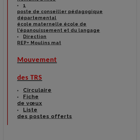
1
poste de conseiller pédagogique
départemental
école maternelle école de
l’épanouissement et du langage
Direction
REP+ Moulins mat
Mouvement
des TRS
Circulaire
Fiche
de vœux
Liste
des postes offerts