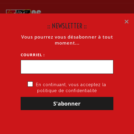
×
:: NEWSLETTER ::
Vous pourrez vous désabonner à tout
LA LETTRE INTERNET N°1057 DU 6 JUIN 2018
moment...
COURRIEL :
Accueil
»
La lettre internet n°1057 du 6 juin 2018
En continuant, vous acceptez la
politique de confidentialité
6 juin 2018
par
CGT·Educ 06
dans
Cogitons