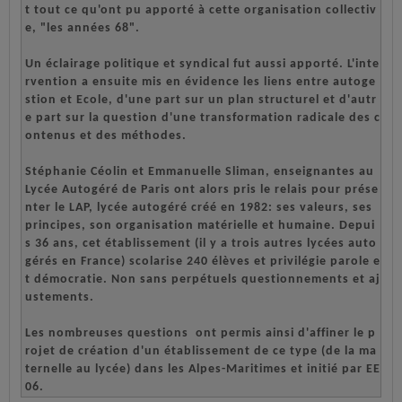
t tout ce qu'ont pu apporté à cette organisation collectiv
e, "les années 68".
Un éclairage politique et syndical fut aussi apporté. L'inte
rvention a ensuite mis en évidence les liens entre autoge
stion et Ecole, d'une part sur un plan structurel et d'autr
e part sur la question d'une transformation radicale des c
ontenus et des méthodes.
Stéphanie Céolin et Emmanuelle Sliman, enseignantes au 
Lycée Autogéré de Paris ont alors pris le relais pour prése
nter le LAP, lycée autogéré créé en 1982: ses valeurs, ses 
principes, son organisation matérielle et humaine. Depui
s 36 ans, cet établissement (il y a trois autres lycées auto
gérés en France) scolarise 240 élèves et privilégie parole e
t démocratie. Non sans perpétuels questionnements et aj
ustements. 
Les nombreuses questions  ont permis ainsi d'affiner le p
rojet de création d'un établissement de ce type (de la ma
ternelle au lycée) dans les Alpes-Maritimes et initié par EE
06.