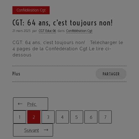
Confédération Cgt
CGT: 64 ans, c’est toujours non!
21 mars 2025
par
CGT·Educ 06
dans
Confédération Cgt
CGT: 64 ans, c’est toujours non! Télécharger le
4 pages de la Confédération Cgt Le lire ci-
dessous
Plus
PARTAGER
Préc.
1
2
3
4
5
6
7
Suivant