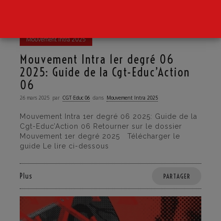
Mouvement Intra 2025
Mouvement Intra 1er degré 06
2025: Guide de la Cgt-Educ’Action
06
26 mars 2025
par
CGT·Educ 06
dans
Mouvement Intra 2025
Mouvement Intra 1er degré 06 2025: Guide de la
Cgt-Educ’Action 06 Retourner sur le dossier
Mouvement 1er degré 2025 Télécharger le
guide Le lire ci-dessous
Plus
PARTAGER