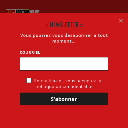
×
:: NEWSLETTER ::
Vous pourrez vous désabonner à tout
ARCHIVES MENSUELLES : MARS 2025
moment...
COURRIEL :
Accueil
»
Archives pour mars 2025
»
Page 2
En continuant, vous acceptez la
politique de confidentialité