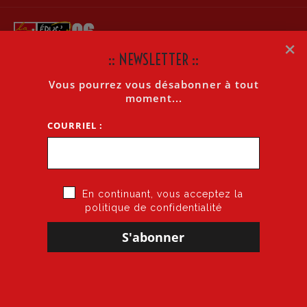
×
:: NEWSLETTER ::
Vous pourrez vous désabonner à tout
BLANQUER À NICE ENTRE PROPAGANDE ET MÉPRIS
moment...
COURRIEL :
Accueil
»
Blanquer à Nice entre propagande et mépris
En continuant, vous acceptez la
politique de confidentialité
24 mars 2025
par
CGT·Educ 06
dans
Communiqués de Presse 06
BLANQUER À NICE ENTRE PROPAGANDE ET MÉPRIS
Télécharger
Lire ci-dessous