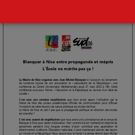
Page
1
/
1
Zoom
100%