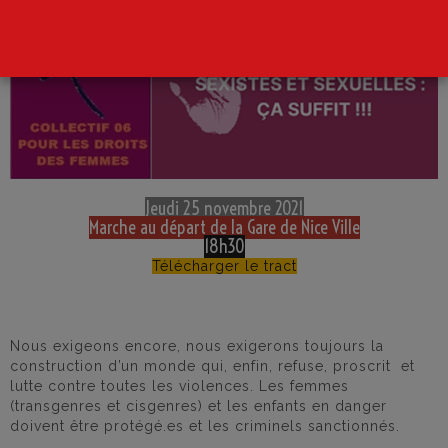
Jeudi 25 novembre 2021
Marche au départ de la Gare de Nice Ville
18h30
Télécharger le tract
Nous exigeons encore, nous exigerons toujours la
construction d’un monde qui, enfin, refuse, proscrit et
lutte contre toutes les violences. Les femmes
(transgenres et cisgenres) et les enfants en danger
doivent être protégé.es et les criminels sanctionnés.