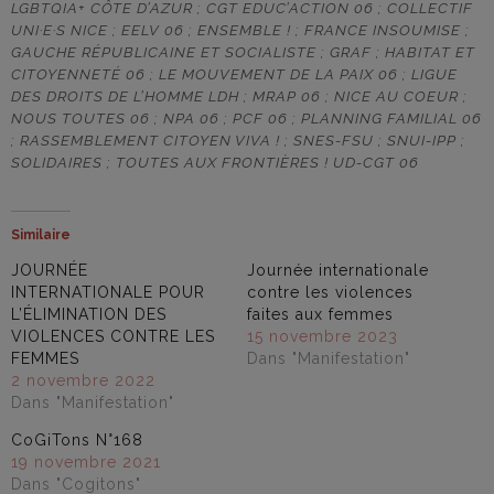
LGBTQIA+ CÔTE D’AZUR ; CGT EDUC’ACTION 06 ; COLLECTIF
UNI·E·S NICE ; EELV 06 ; ENSEMBLE ! ; FRANCE INSOUMISE ;
GAUCHE RÉPUBLICAINE ET SOCIALISTE ; GRAF ; HABITAT ET
CITOYENNETÉ 06 ; LE MOUVEMENT DE LA PAIX 06 ; LIGUE
DES DROITS DE L’HOMME LDH ; MRAP 06 ; NICE AU COEUR ;
NOUS TOUTES 06 ; NPA 06 ; PCF 06 ; PLANNING FAMILIAL 06
; RASSEMBLEMENT CITOYEN VIVA ! ; SNES-FSU ; SNUI-IPP ;
SOLIDAIRES ; TOUTES AUX FRONTIÈRES ! UD-CGT 06
Similaire
JOURNÉE
Journée internationale
INTERNATIONALE POUR
contre les violences
L’ÉLIMINATION DES
faites aux femmes
VIOLENCES CONTRE LES
15 novembre 2023
FEMMES
Dans "Manifestation"
2 novembre 2022
Dans "Manifestation"
CoGiTons N°168
19 novembre 2021
Dans "Cogitons"