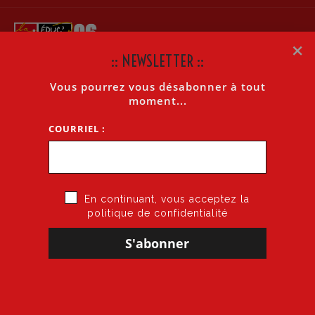
×
:: NEWSLETTER ::
Vous pourrez vous désabonner à tout
ALERTE SOCIALE INTERSYNDICALE
moment...
COURRIEL :
Accueil
»
Alerte sociale intersyndicale
En continuant, vous acceptez la
politique de confidentialité
16 octobre 2024
par
CGT·Educ 06
dans
Manifestation
ALERTE SOCIALE INTERSYNDICALE