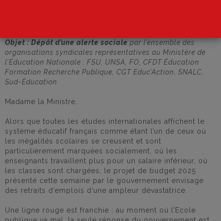
Objet
: Dépôt d’une alerte sociale
par l’ensemble des
organisations syndicales représentatives au Ministère de
l’Éducation Nationale : FSU, UNSA, FO, CFDT Éducation
Formation Recherche Publique, CGT Educ’Action, SNALC,
Sud-Éducation
Madame la Ministre,
Alors que toutes les études internationales affichent le
système éducatif français comme étant l’un de ceux où
les inégalités scolaires se creusent et sont
particulièrement marquées socialement, où les
enseignants travaillent plus pour un salaire inférieur, où
les classes sont chargées, le projet de budget 2025
présenté cette semaine par le gouvernement envisage
des retraits d’emplois d’une ampleur dévastatrice.
Une ligne rouge est franchie : au moment où l’Ecole
publique va mal, la seule réponse du gouvernement est