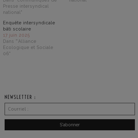
Presse intersyndical
national"
Enquête intersyndicale
bâti scolaire
17 juin 2025
Dans "'Alliance
Ecologique et Sociale
06"
NEWSLETTER :