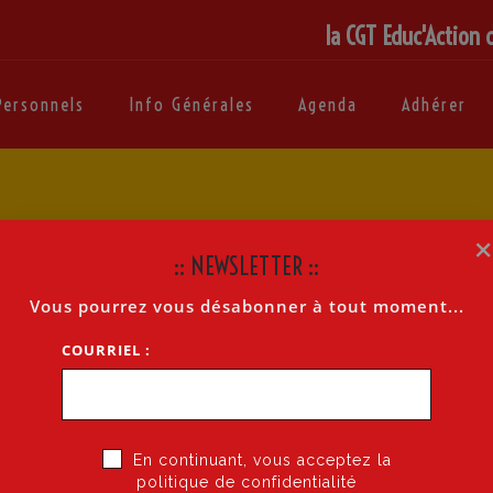
la CGT Educ'Action 
Personnels
Info Générales
Agenda
Adhérer
:: NEWSLETTER ::
Vous pourrez vous désabonner à tout moment...
E
EN GRÈVE
POUR NOS
SALAIRES
COURRIEL :
élécharger le tract
En continuant, vous acceptez la
politique de confidentialité