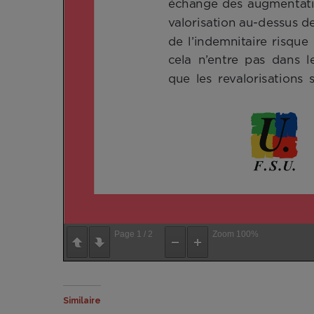
Page
1
/
2
Zoom
100%
Similaire