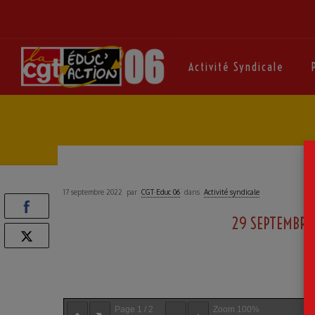
Activité Syndicale
17 septembre 2022
par
CGT·Educ 06
dans
Activité syndicale
29 SEPTEMBR
t
Page
1
/
2
Zoom
100%