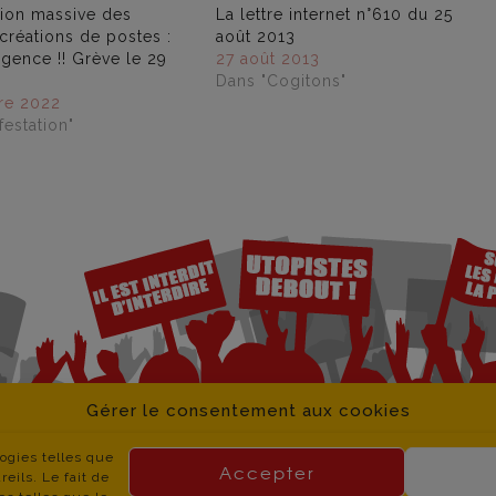
tion massive des
La lettre internet n°610 du 25
 créations de postes :
août 2013
urgence !! Grève le 29
27 août 2013
Dans "Cogitons"
re 2022
estation"
Gérer le consentement aux cookies
logies telles que
Accepter
eils. Le fait de