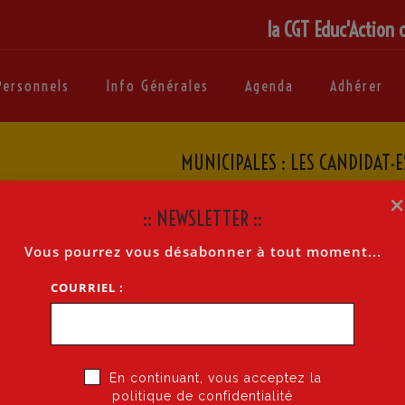
la CGT Educ'Action 
Personnels
Info Générales
Agenda
Adhérer
MUNICIPALES : LES CANDIDAT·
Accueil
»
Mu
:: NEWSLETTER ::
Vous pourrez vous désabonner à tout moment...
COURRIEL :
·ES INTERPELLÉ·ES SUR 10 THÉMATIQUES FORTES
s 15 et 22 mars, la CGT a présenté les mesures
En continuant, vous acceptez la
candidat·es. Services publics, logement, transports…
politique de confidentialité
habitant·es ont été couvertes, sans oublier la lutte