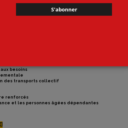
s que jamais en embuscade.
 CGT, attachée à des valeurs d’égalité, de solidarité, de
ins sociaux en interpellant les futur·es candidat·es aux
 CGT a présenté à la presse les propositions qu’elle
teur des besoins en proximité. Au programme :
s maires, réunies dans une
lettre ouverte
transmise au
ns en territoires.
rmettre aux agent·es de remplir leurs missions
ux dans les marchés publics
 aux besoins
nnementale
des transports collectif
ure renforcés
nfance et les personnes âgées dépendantes
CI