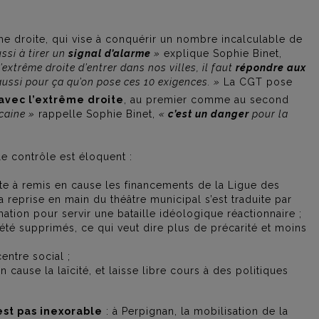
e droite, qui vise à conquérir un nombre incalculable de
ssi à tirer un
signal d’alarme
»
explique Sophie Binet,
extrême droite d’entrer dans nos villes, il faut
répondre aux
 aussi pour ça qu’on pose ces 10 exigences. »
La CGT pose
 avec l’extrême droite
, au premier comme au second
icaine »
rappelle Sophie Binet,
«
c’est un danger
pour la
le contrôle est éloquent :
te à remis en cause les financements de la Ligue des
 reprise en main du théâtre municipal s’est traduite par
ion pour servir une bataille idéologique réactionnaire ;
té supprimés, ce qui veut dire plus de précarité et moins
entre social ;
 cause la laïcité, et laisse libre cours à des politiques
est pas inexorable
: à Perpignan, la mobilisation de la