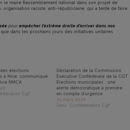
er le maire Rassemblement national dans son projet de
 organisation raciste, anti-républicaine, qui a tenté de faire
isée
pour
empêcher l’extrême droite d’arriver dans nos
ue dans les prochains jours des initiatives unitaires
des élections
Déclaration de la Commission
es à Nice: communiqué
Exécutive Confédérale de la CGT
 Nice NMCA
Elections municipales : une
026
alerte démocratique à prendre
édération Cgt"
en compte d’urgence
25 mars 2026
Dans "Confédération Cgt"