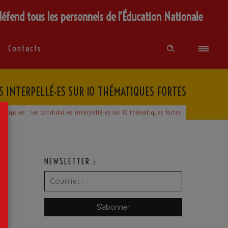
défend tous les personnels de l’Éducation Nationale
Contacts
ES INTERPELLÉ·ES SUR 10 THÉMATIQUES FORTES
×
nicipales : les candidat·es interpellé·es sur 10 thématiques fortes
NEWSLETTER :