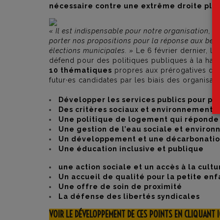
nécessaire contre une extrême droite plu
« Il est indispensable pour notre organisation, la
porter nos propositions pour la réponse aux beso
élections municipales. »
Le 6 février dernier, la
défend pour des politiques publiques à la hau
10 thématiques
propres aux prérogatives de
futur·es candidates par les biais des organisatio
Développer les services publics pour pe
Des critères sociaux et environnementa
Une politique de logement qui réponde
Une gestion de l’eau sociale et enviro
Un développement et une décarbonation 
Une éducation inclusive et publique
une action sociale et un accès à la cult
Un accueil de qualité pour la petite e
Une offre de soin de proximité
La défense des libertés syndicales
VOIR LE DÉVELOPPEMENT DE CES POINTS EN CLIQUANT I