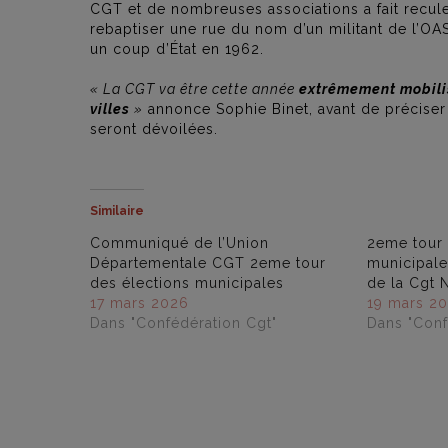
CGT et de nombreuses associations a fait recul
rebaptiser une rue du nom d’un militant de l’OAS,
un coup d’État en 1962.
« La CGT va être cette année
extrêmement mobil
villes
»
annonce Sophie Binet, avant de préciser q
seront dévoilées.
Similaire
Communiqué de l’Union
2eme tour 
Départementale CGT 2eme tour
municipal
des élections municipales
de la Cgt
17 mars 2026
19 mars 2
Dans "Confédération Cgt"
Dans "Conf