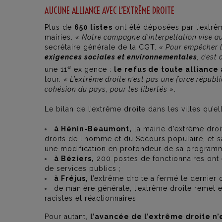
AUCUNE ALLIANCE AVEC L’EXTRÊME DROITE
Plus de
650 listes
ont été déposées par l’extrêm
mairies.
« Notre campagne d’interpellation vise au
secrétaire générale de la CGT.
« Pour empêcher l’
exigences sociales et environnementales
, c’est
e
une 11
exigence :
le refus de toute alliance
tour.
« L’extrême droite n’est pas une force républ
cohésion du pays, pour les libertés »
.
Le bilan de l’extrême droite dans les villes qu’el
à Hénin-Beaumont,
la mairie d’extrême droi
droits de l’homme et du Secours populaire, et sa
une modification en profondeur de sa programmat
à Béziers,
200 postes de fonctionnaires ont é
de services publics ;
à Fréjus,
l’extrême droite a fermé le dernier c
de manière générale, l’extrême droite remet en
racistes et réactionnaires.
Pour autant,
l’avancée de l’extrême droite n’