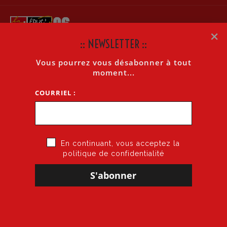
×
:: NEWSLETTER ::
Vous pourrez vous désabonner à tout
70EME CONGRÈS DE L’UNION DÉPARTEMENTALE CGT
moment...
06
COURRIEL :
Accueil
»
70eme Congrès de l’Union Départementale Cgt 06
En continuant, vous acceptez la
politique de confidentialité
20 novembre 2025
par
CGT·Educ 06
dans
Confédération Cgt
70EME CONGRÈS DE L’UNION DÉPARTEMENTALE CGT
06