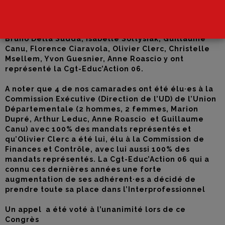
Il s’est déroulé le 17 et 18 novembre 2025 à Contes
Marion Dupré, Arthur Leduc, Jeanne Guillerault,
Bruno Della Sudda, Isabelle Soltysiak, Guillaume
Canu, Florence Ciaravola, Olivier Clerc, Christelle
Msellem, Yvon Guesnier, Anne Roascio y ont
représenté la Cgt-Educ’Action 06.
A noter que 4 de nos camarades ont été élu·es à la
Commission Exécutive (Direction de l’UD) de l’Union
Départementale (2 hommes, 2 femmes,
Marion
Dupré, Arthur Leduc, Anne Roascio et Guillaume
Canu
) avec 100% des mandats représentés et
qu’Olivier Clerc a été lui, élu à la Commission de
Finances et Contrôle, avec lui aussi 100% des
mandats représentés. La Cgt-Educ’Action 06 qui a
connu ces dernières années une forte
augmentation de ses adhérent·es a décidé de
prendre toute sa place dans l’Interprofessionnel
Un appel a été voté à l’unanimité lors de ce
Congrès