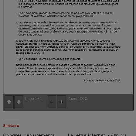
Page
1
/
1
Zoom
100%
Similaire
Congrès départemental
La lettre internet n°859 du