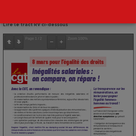
Télécharger le tract RV
Lire le tract RV ci-dessous
Page
1
/
2
Zoom
100%