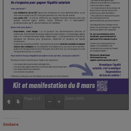
Page
1
/
2
Zoom
100%
Similaire