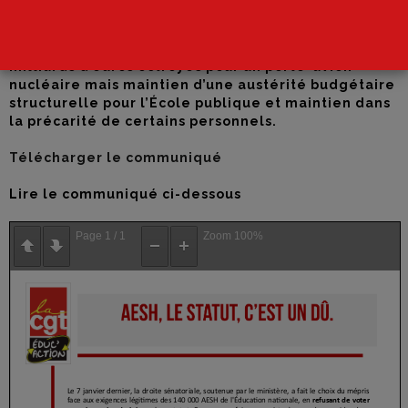
l’Éducation nationale, en refusant de voter pour le
projet de loi sur leur statut. Encore une fois, on
assiste à un « deux poids, deux mesures » : 10
milliards d’euros octroyés pour un porte-avion
nucléaire mais maintien d’une austérité budgétaire
structurelle pour l’École publique et maintien dans
la précarité de certains personnels.
Télécharger le communiqué
Lire le communiqué ci-dessous
Page
1
/
1
Zoom
100%