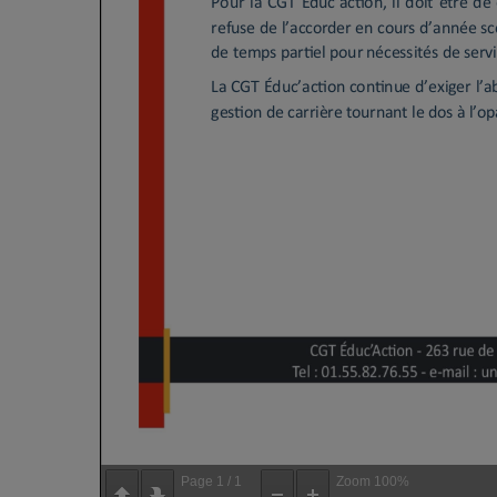
Page
1
/
1
Zoom
100%