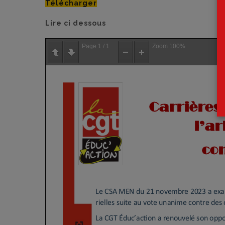
Télécharger
Lire ci dessous
Page
1
/
1
Zoom
100%