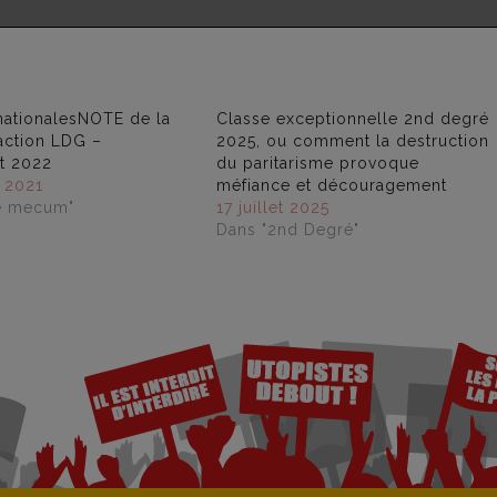
nationalesNOTE de la
Classe exceptionnelle 2nd degré
action LDG –
2025, ou comment la destruction
t 2022
du paritarisme provoque
 2021
méfiance et découragement
e mecum"
17 juillet 2025
Dans "2nd Degré"