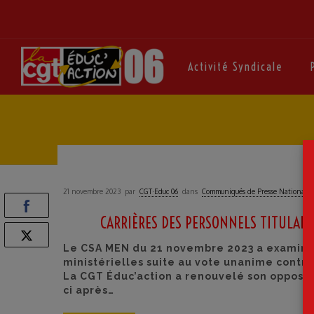
Activité Syndicale
21 novembre 2023
par
CGT·Educ 06
dans
Communiqués de Presse National
CARRIÈRES DES PERSONNELS TITULAIRE
Le CSA MEN du 21 novembre 2023 a examiné 
ministérielles suite au vote unanime contre
La CGT Éduc’action a renouvelé son oppositi
ci après…