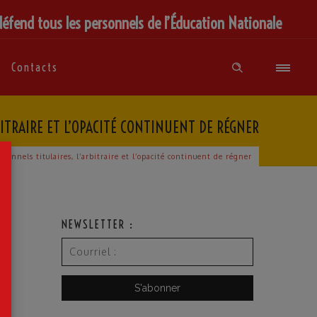
défend tous les personnels de l’Éducation Nationale
Contacts
BITRAIRE ET L’OPACITÉ CONTINUENT DE RÉGNER
×
rsonnels titulaires, l’arbitraire et l’opacité continuent de régner
NEWSLETTER :
e
re.
re