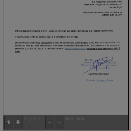
Page
1
/
2
Zoom
100%