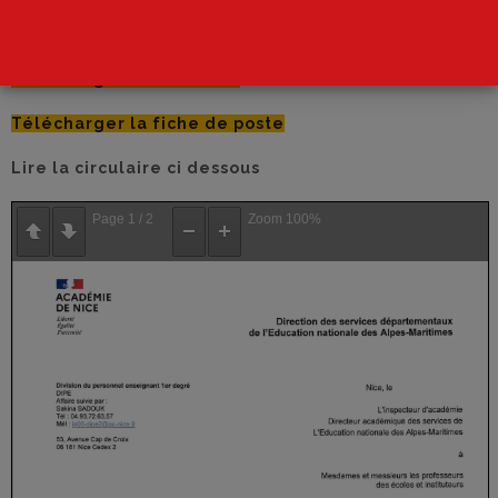
Attention Date limite 8 Novembre à midi
Télécharger la circulaire
Télécharger la fiche de poste
Lire la circulaire ci dessous
Page
1
/
2
Zoom
100%