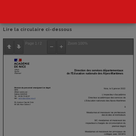
Télécharger la circulaire
Télécharger la fiche de poste
Lire la circulaire ci-dessous
Page
1
/
2
Zoom
100%