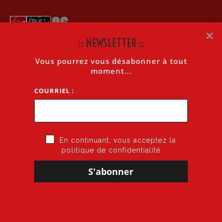
×
:: NEWSLETTER ::
Vous pourrez vous désabonner à tout
CIRCULAIRE DASEN: DÉPART EN STAGE CAPPEI
moment...
2022/2023
COURRIEL :
Accueil
»
Circulaire Dasen: Départ en stage CAPPEI 2022/2023
En continuant, vous acceptez la
politique de confidentialité
23 février 2022
par
CGT·Educ 06
dans
Circulaire DASEN
CIRCULAIRE DASEN: DÉPART EN STAGE CAPPEI
2022/2023