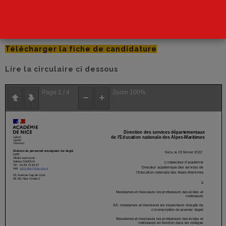
Date limite 8 mars 2022
Télécharger la circulaire
Télécharger la fiche de candidature
Lire la circulaire ci dessous
Page
1
/
4
Zoom
100%