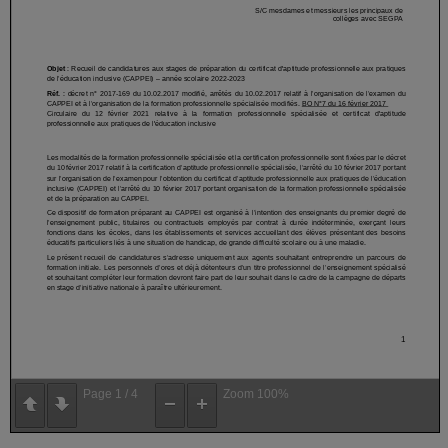
Page
1
/
4
Zoom
100%