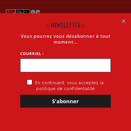
×
:: NEWSLETTER ::
Vous pourrez vous désabonner à tout
CIRCULAIRE DASEN (EX IA). CMO-CLM-CLD-MITEMPS
moment...
THÉRAPEUTIQUE
COURRIEL :
Accueil
»
Circulaire Dasen (Ex IA). CMO-CLM-CLD-Mitemps thérapeutique
En continuant, vous acceptez la
politique de confidentialité
8 septembre 2018
par
CGT·Educ 06
dans
Circulaire DASEN