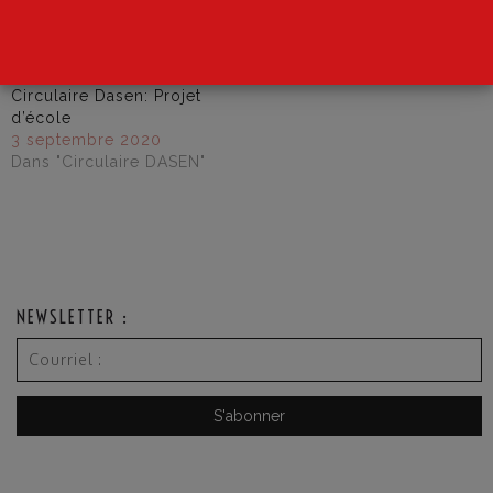
sécurité dans les écoles
écoles européennes
17 juin 2021
10 février 2021
Dans "Circulaire DASEN"
Dans "1er degré"
Circulaire Dasen: Projet
d’école
3 septembre 2020
Dans "Circulaire DASEN"
NEWSLETTER :