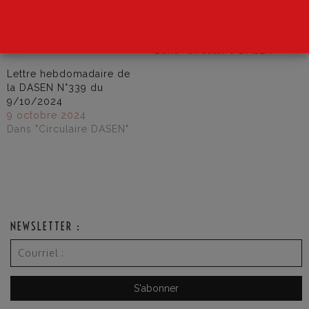
17 novembre 2013
l’absentéisme scolaire
Dans "Cogitons"
2025-2026
9 septembre 2025
Dans "Circulaire DASEN"
Lettre hebdomadaire de
la DASEN N°339 du
9/10/2024
9 octobre 2024
Dans "Circulaire DASEN"
NEWSLETTER :