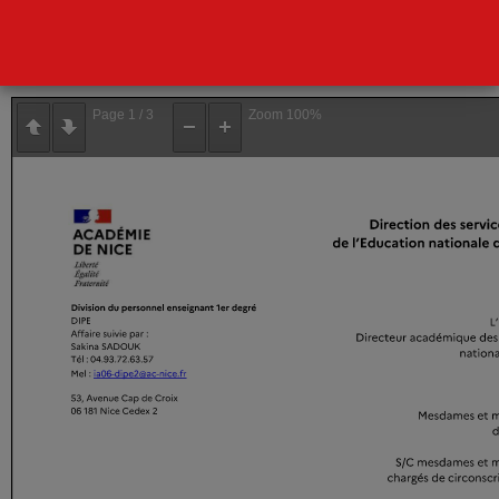
Télécharger la circulaire
Lire la circulaire ci-dessous
Page
1
/
3
Zoom
100%