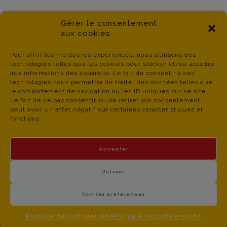
Gérer le consentement
aux cookies
Pour offrir les meilleures expériences, nous utilisons des
technologies telles que les cookies pour stocker et/ou accéder
aux informations des appareils. Le fait de consentir à ces
technologies nous permettra de traiter des données telles que
le comportement de navigation ou les ID uniques sur ce site.
Le fait de ne pas consentir ou de retirer son consentement
peut avoir un effet négatif sur certaines caractéristiques et
fonctions.
Accepter
Refuser
Voir les préférences
contact du
Politique de Confidentialité
- © CGT Educ 06 -
CGT Educ’Action 06 – 34 boulevard Jean JAURES –
Politique de confidentialité
Politique de confidentialité
06300 NICE