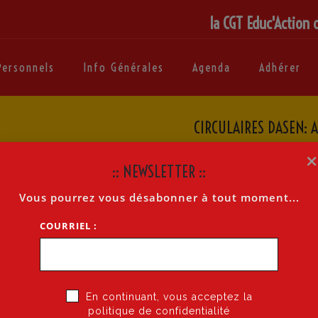
la CGT Educ'Action 
Personnels
Info Générales
Agenda
Adhérer
CIRCULAIRES DASEN: 
Accue
:: NEWSLETTER ::
Vous pourrez vous désabonner à tout moment...
L À CANDIDATURE DIRECTEUR VIE SCOLAIRE
COURRIEL :
En continuant, vous acceptez la
moins 5 ans d’ancienneté dans la Fonction
politique de confidentialité