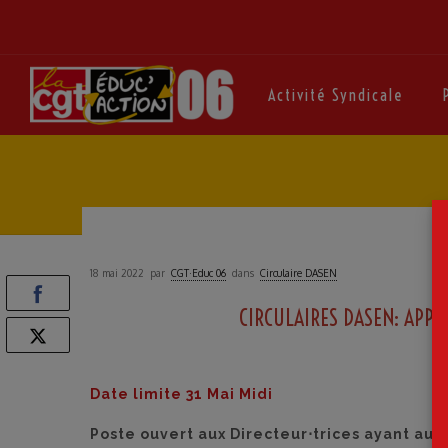
Activité Syndicale
18 mai 2022
par
CGT·Educ 06
dans
Circulaire DASEN
CIRCULAIRES DASEN: APPE
Date limite 31 Mai Midi
Poste ouvert aux Directeur⋅trices ayant au 