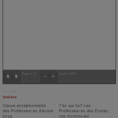
Page
1
/
1
Zoom
100%
Similaire
Classe exceptionnelle
T’es qui toi? Les
des Professeur·es d’école
Professeur·es des Ecoles,
2024
ces inconnu·es!