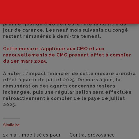
leur rémunération (traitement indiciaire, primes et
indemnités sont maintenues pendant le congé)
durant les trois premiers mois de leur congé. Le
premier jour de CMO demeure retenu au titre du
jour de carence. Les neuf mois suivants du congé
restent rémunérés à demi-traitement.
Cette mesure s’applique aux CMO et aux
renouvellements de CMO prenant effet à compter
du 1er mars 2025.
À noter : l’impact financier de cette mesure prendra
effet à partir de juillet 2025. De mars à juin, la
rémunération des agents concernés restera
inchangée, puis une régularisation sera effectuée
rétroactivement à compter de la paye de juillet
2025.
Similaire
13 mai : mobilisé·es pour
Contrat prévoyance