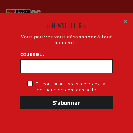
×
:: NEWSLETTER ::
Vous pourrez vous désabonner à tout
COGITONS N°273 DU 3 AVRIL 2023
moment...
COURRIEL :
Accueil
»
CoGiTons N°273 du 3 avril 2023
En continuant, vous acceptez la
politique de confidentialité
3 avril 2023
par
CGT·Educ 06
dans
Cogitons
COGITONS N°273 DU 3 AVRIL 2023
Page
1
/
4
Zoom
100%