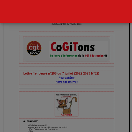
Page
1
/
7
Zoom
100%