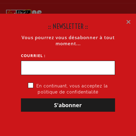
×
:: NEWSLETTER ::
Vous pourrez vous désabonner à tout
COGITONS N°298 DU 7 JUILLET 2023
moment...
COURRIEL :
Accueil
»
CoGiTons N°298 du 7 juillet 2023
En continuant, vous acceptez la
politique de confidentialité
7 juillet 2023
par
CGT·Educ 06
dans
Cogitons
COGITONS N°298 DU 7 JUILLET 2023
Télécharger (avec liens actifs)
Aperçu