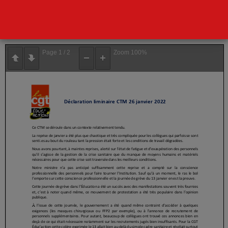
Télécharger le liminaire
Le lire ci dessous
Page
1
/
2
Zoom
100%