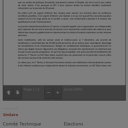
Page
1
/
2
Zoom
100%
Similaire
Comité Technique
Elections