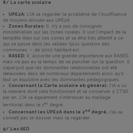
8/ La carte scolaire
UPE2A:
L’IA va regarder le problème de l’insuffisance
de moyens alloués aux UPE2A.
Zones Rurales:
Il n’y a pas de consignes
ministérielles sur les zones rurales. Il voit l’impact de la
tempête Alex sur ces zones et va être très attentif à ce
qui se passe dans les vallées (plus question des
communes – de 5000 habitant·es).
RASED:
Il accorde une grande importance aux RASED,
mais n’a pas eu le temps de se pencher sur la question. Il
s’aperçoit que les dominantes relationnelles ont été
délaissées dans de nombreux départements alors qu’il
faut un équilibre avec les dominantes pédagogiques.
Concernant la Carte scolaire eb général:
l’IA a vu
la manière dont cela fonctionnait et va conserver 2 CTSD
par an. L’IA va également s’intéresser au maillage
er
territorial dans le 1
degré.
nd
Concernant les UPE2A dans le 2
degré,
l’IA ne
connaît pas le dossier mais va regarder.
9/ Les AED