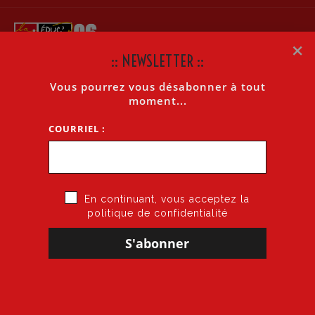
×
:: NEWSLETTER ::
Vous pourrez vous désabonner à tout
COMPTE RENDU DE L’AUDIENCE AUPRÈS DU NOUVEL IA
moment...
COURRIEL :
Accueil
»
Compte rendu de l’audience auprès du nouvel IA
En continuant, vous acceptez la
politique de confidentialité
13 novembre 2021
par
CGT·Educ 06
dans
audience
COMPTE RENDU DE L’AUDIENCE AUPRÈS DU NOUVEL
INSPECTEUR D’ACADÉMIE