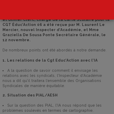
Une délégation de la CGT Éduc’Action 06 (Armel
Briend et Leila Saimi co-secrétaires généraux⋅les
de la CGT Éduc’Action, Karin Fortuné élue en CAPD,
et Olivier Clerc, chargé de la Carte Scolaire pour la
CGT Éduc’Action 06 a été reçue par M. Laurent Le
Mercier, nouvel Inspecter d’Académie, et Mme
Graziella De Sousa Ponte Secrétaire Générale, le
12 novembre.
De nombreux points ont été abordés à notre demande.
1. Les relations de la Cgt Educ’Action avec l’IA
A la question de savoir comment il envisage les
relations avec les syndicats, l’Inspecteur d’Académie
nous a dit qu’il traitera l’ensemble des Organisations
Syndicales de manière équitable.
2. Situation des PIAL/AESH
Sur la question des PIAL, l’IA nous répond que les
problèmes soulevés en termes de cartographie,