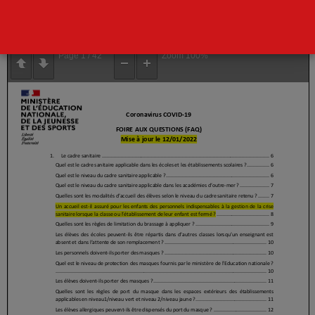
La lire ci dessous
Page
1
/
42
Zoom
100%