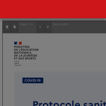
Télécharger le protocole
Lire le protocole ci-dessous :
Page
1
/
6
Zoom
100%