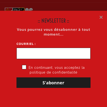
×
:: NEWSLETTER ::
Vous pourrez vous désabonner à tout
COVID QUESTIONNAIRE ABSENCES NON REMPLACÉES
moment...
COURRIEL :
Accueil
»
Covid Questionnaire absences non remplacées
En continuant, vous acceptez la
politique de confidentialité
2 janvier 2022
par
CGT·Educ 06
dans
Coronavirus
COVID QUESTIONNAIRE ABSENCES NON REMPLACÉES
Des collègues absent⋅es et non