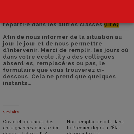
remplacé⋅es vont apparaître dès le 3
janvier 2022 dans les écoles. Rappelons
que leurs élèves ne peuvent être
réparti⋅e dans les autres classes
(lire)
Afin de nous informer de la situation au
jour le jour et de nous permettre
d’intervenir, Merci de remplir, les jours où
dans votre école ,il y a des collègues
absent⋅es, remplacé⋅es ou pas, le
formulaire que vous trouverez ci-
dessous. Cela ne prend que quelques
instants…
Similaire
Covid et absences des
Non remplacements dans
enseignant·es dans le 1er
le Premier degré à l’État
degré – Lettre à l’I.A.
de prendre ses