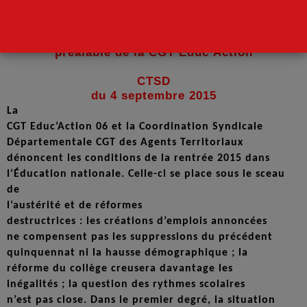
Déclaration
préalable de la CGT Educ’Action
CTSD
du 4 septembre 2015
La
CGT Educ’Action 06 et la Coordination Syndicale
Départementale CGT des Agents Territoriaux
dénoncent les conditions de la rentrée 2015 dans
l’Éducation nationale. Celle-ci se place sous le sceau
de
l’austérité et de réformes
destructrices : les créations d’emplois annoncées
ne compensent pas les suppressions du précédent
quinquennat ni la hausse démographique ; la
réforme du collège creusera davantage les
inégalités ; la question des rythmes scolaires
n’est pas close. Dans le premier degré, la situation