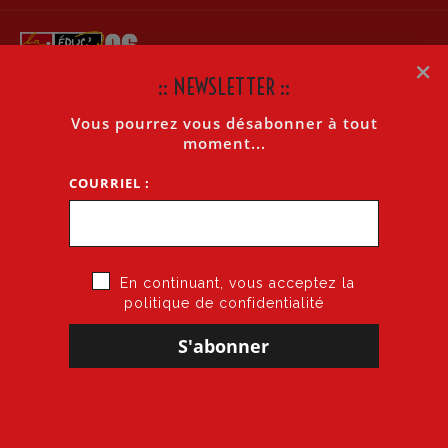
×
:: NEWSLETTER ::
Vous pourrez vous désabonner à tout
CTSD DU 4 SEPTEMBRE DÉCLARATION PRÉALABLE DE
moment...
LA CGT-EDUC’ACTION
COURRIEL :
Accueil
»
CTSD du 4 septembre Déclaration préalable de la Cgt-Educ’Action
En continuant, vous acceptez la
politique de confidentialité
5 septembre 2015
par
CGT·Educ 06
dans
CTSD