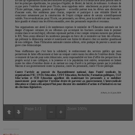
Page
1
/
1
Zoom
100%