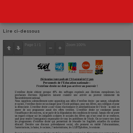
Télécharger
Lire ci-dessous
Page
1
/
1
Zoom
100%