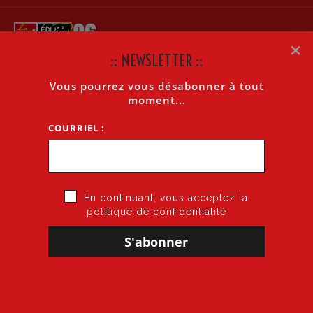
×
:: NEWSLETTER ::
Vous pourrez vous désabonner à tout
DÉCLARATION INTERSYNDICALE UKRAINE
moment...
COURRIEL :
Accueil
»
Déclaration intersyndicale Ukraine
En continuant, vous acceptez la
politique de confidentialité
23 janvier 2026
par
CGT·Educ 06
dans
Solidarité, RESF, LDH, International
DÉCLARATION INTERSYNDICALE UKRAINE
Télécharger la déclaration