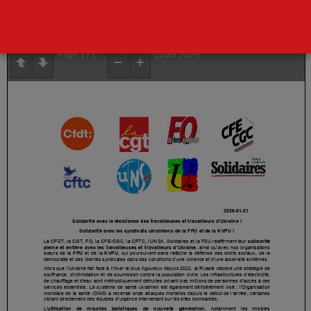
Lire la déclaration ci-dessous.
Page
1
/
1
Zoom
100%