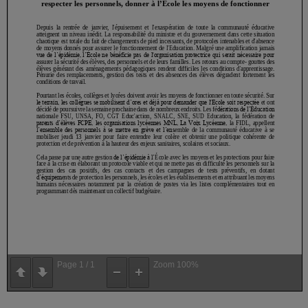
Page
1
/
1
Zoom
100%