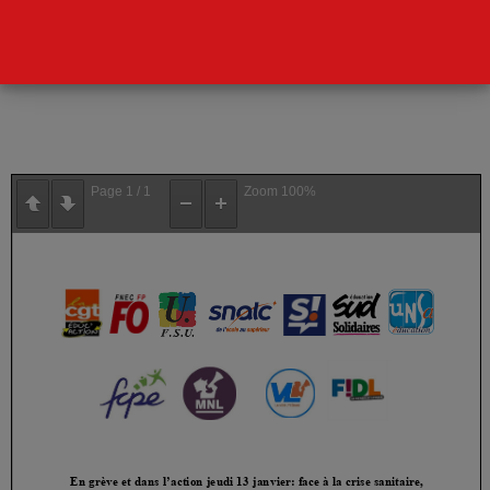
FONCTIONNER
Télécharger le communiqué
Page
1
/
1
Zoom
100%