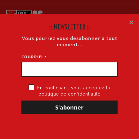
×
:: NEWSLETTER ::
Vous pourrez vous désabonner à tout
GRÈVE DES AESH ET AED
moment...
COURRIEL :
Accueil
»
Grève des AESH et AEd
En continuant, vous acceptez la
politique de confidentialité
9 décembre 2025
par
CGT·Educ 06
dans
AED
GRÈVE DES AED ET AESH
UN STATUT, MAINTENANT
La CGT Educ’Action 06 donne rendez-vous aux AEd et
aux AESH à 10h devant les locaux de l’UD CGT 06 à Nice