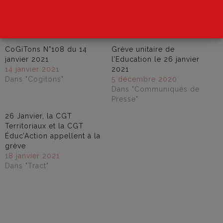
Merci de compléter le formulaire ci-dessous
Similaire
CoGiTons N°108 du 14
Grève unitaire de
janvier 2021
l’Education le 26 janvier
14 janvier 2021
2021
Dans "Cogitons"
5 décembre 2020
Dans "Communiqués de
Presse"
26 Janvier, la CGT
Territoriaux et la CGT
Éduc’Action appellent à la
grève
18 janvier 2021
Dans "Tract"