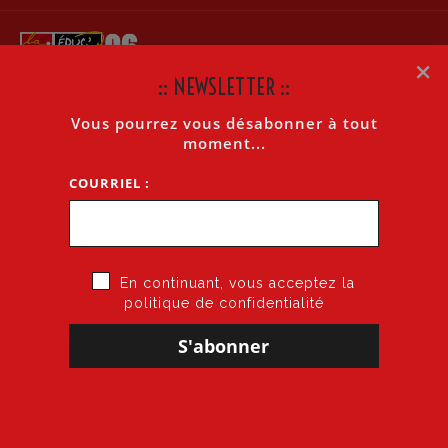
×
:: NEWSLETTER ::
Vous pourrez vous désabonner à tout
GROUPE DE TRAVAIL D’AJUSTEMENT DU 12 JUIN
moment...
COURRIEL :
Accueil
»
Groupe de travail d’ajustement du 12 juin
En continuant, vous acceptez la
politique de confidentialité
14 juin 2015
par
CGT·Educ 06
dans
GT